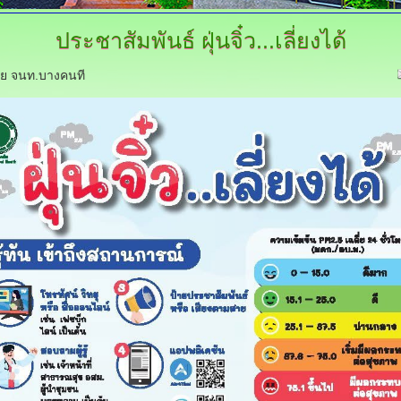
ประชาสัมพันธ์
ฝุ่นจิ๋ว...เลี่ยงได้
ดย จนท.บางคนที