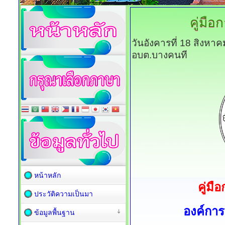
คู่มื
วันอังคารที่ 18 สิงหา
อบต.บางคนที
หน้าหลัก
คู่ม
ประวัติความเป็นมา
องค์กา
ข้อมูลพื้นฐาน