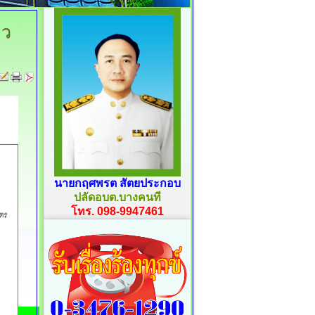
ิว
นายกฤศพรต สัตยประกอบ
ปลัดอบต.บางคนที
โทร. 098-9947461