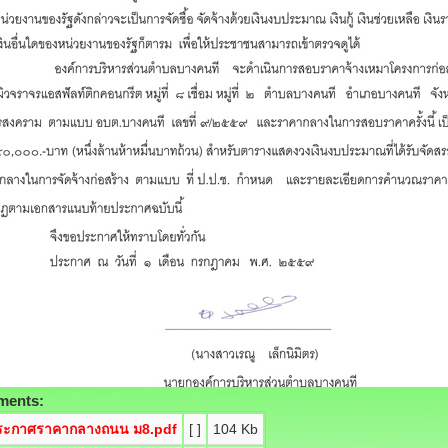
ments:
ระกาศราคากลางถนน ม8.pdf
[ ]
104 Kb