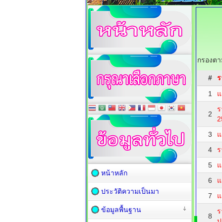
กรองตาม
#
ร
1
แ
ร
2
2
3
แ
4
ร
5
แ
หน้าหลัก
6
แ
ประวัติความเป็นมา
7
แ
ข้อมูลพื้นฐาน
ร
8
ป