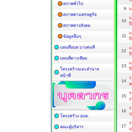
สภาพทั่วไป
9
แ
สภาพทางเศรษฐกิจ
แ
10
ป
สภาพทางสังคม
แ
11
ข้อมูลอื่นๆ
ป
แผนที่อบต.บางคนที
แ
12
ป
แผนที่ดาวเทียม
แ
13
ป
โครงสร้างและอำนาจ
หน้าที่
ร
14
พ
ร
15
ง
ร
16
ป
โครงสร้าง อบต.
ร
17
คณะผู้บริหาร
ป