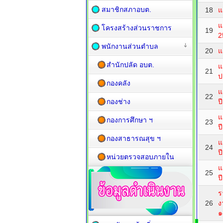
สมาชิกสภาอบต.
18
แ
แ
โครงสร้างส่วนราชการ
19
2
พนักงานส่วนตำบล
20
แ
สำนักปลัด อบต.
แ
21
ป
กองคลัง
แ
22
กองช่าง
ป
แ
กองการศึกษา ฯ
23
ป
กองสาธารณสุข ฯ
แ
24
ป
หน่วยตรวจสอบภายใน
แ
25
ป
ร
26
ง
๑