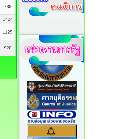
788
1424
1125
920