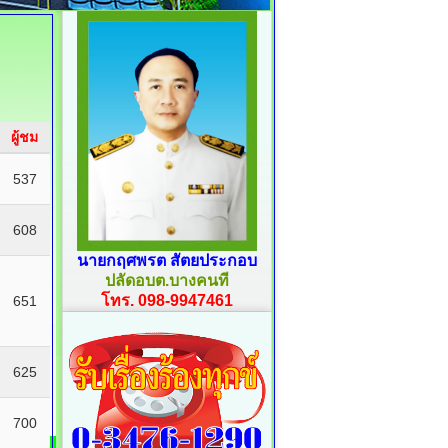
ผู้ชม
537
608
นายกฤศพรต สัตยประกอบ
ปลัดอบต.บางคนที
โทร. 098-9947461
651
625
700