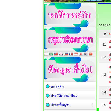
กรองตาม
#
ร
ค
11
ม
ป
12
ส
ป
แ
13
ป
ภ
หน้าหลัก
ป
14
ภ
ประวัติความเป็นมา
ป
ข้อมูลพื้นฐาน
15
ภ