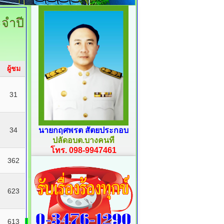
จำปี
ผู้ชม
31
34
นายกฤศพรต สัตยประกอบ
ปลัดอบต.บางคนที
โทร. 098-9947461
362
623
613