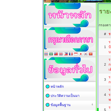
ราย
กรองตาม
#
ร
ร
1
ป
บ
ร
2
ก
เ
ร
3
ก
หน้าหลัก
ร
4
ร
ประวัติความเป็นมา
พ
ข้อมูลพื้นฐาน
ร
5