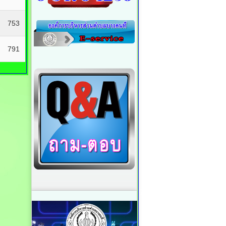
753
791