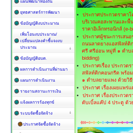
แผนพัฒนาท้องถิ่น
ยุทธศาสตร์การพัฒนา
ประกาศประกวดราคาโคร
บริเวณคอสะพานและพื้
ข้อบัญญัติงบประมาณ
ราคาอิเล็กทรอนิกส์ (e-b
เพิ่มโอนงบประมาณ/
ประกาศผู้ชนะการเสนอร
เปลี่ยนแปลงคำชี้แจงงบ
ถนนลาดยางแอสฟัลท์ติก
ประมาณ
ศรี ศรีอ่อน หมู่ที่ ๑ ต
bidding)
ข้อบัญญัติอบต.
ประกาศเรื่อง ประกวดร
ผลการดำเนินงานที่ผ่านมา
สฟัลท์ติกคอนกรีต พร้อม
๑ ตำบลยายแพง ด้วยวิธี
แผนการดำเนินงาน
ประกาศ เรื่องเผยแพร่แ
รายงานสถานะการเงิน
ประกาศ เรื่องประกวดรา
แจ้งผลการร้องทุกข์
ดับเบิ้ลแค๊ป 4 ประตู ด้
ระบบจัดซื้อจัดจ้าง
ประกาศจัดซื้อจัดจ้าง