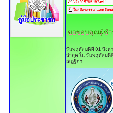
ประกาศรับสมัคร.pdf
ใบสมัครสรรหาและเลือกสร
ขอขอบคุณผู้ชำร
วันพฤหัสบดีที่ 01 สิ
ล่าสุด ใน วันพฤหัสบดี
ณัฏฐิกา