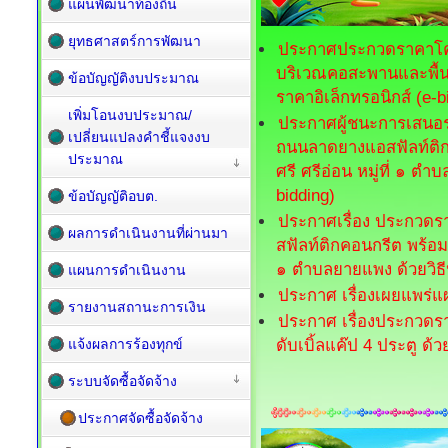
แผนพัฒนาท้องถิ่น
ยุทธศาสตร์การพัฒนา
ประกาศประกวดราคาโคร
บริเวณคอสะพานและพื้
ข้อบัญญัติงบประมาณ
ราคาอิเล็กทรอนิกส์ (e-b
เพิ่มโอนงบประมาณ/
ประกาศผู้ชนะการเสนอร
เปลี่ยนแปลงคำชี้แจงงบ
ถนนลาดยางแอสฟัลท์ติก
ประมาณ
ศรี ศรีอ่อน หมู่ที่ ๑ ต
bidding)
ข้อบัญญัติอบต.
ประกาศเรื่อง ประกวดร
ผลการดำเนินงานที่ผ่านมา
สฟัลท์ติกคอนกรีต พร้อม
๑ ตำบลยายแพง ด้วยวิธี
แผนการดำเนินงาน
ประกาศ เรื่องเผยแพร่แ
รายงานสถานะการเงิน
ประกาศ เรื่องประกวดรา
แจ้งผลการร้องทุกข์
ดับเบิ้ลแค๊ป 4 ประตู ด้
ระบบจัดซื้อจัดจ้าง
ประกาศจัดซื้อจัดจ้าง