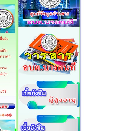
้นผิว
ท์ติก
กวดราคา
มราง
์ (e-
ยวิธี