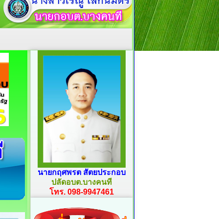
นายกฤศพรต สัตยประกอบ
ปลัดอบต.บางคนที
โทร. 098-9947461